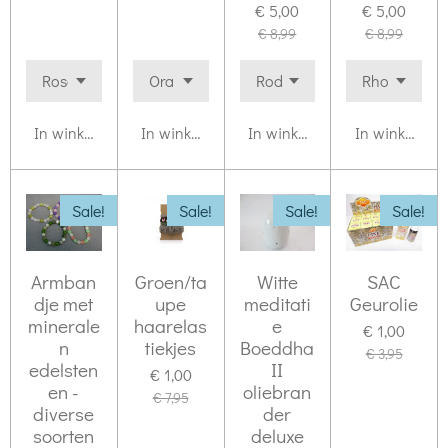
€ 5,00
€ 5,00
€ 8,99
€ 8,99
In winkelwagen
In winkelwagen
In winkelwagen
In winkelwag
Sale!
Sale!
Sale!
Sale!
Armban
Groen/ta
Witte
SAC
dje met
upe
meditati
Geurolie
minerale
haarelas
e
€ 1,00
n
tiekjes
Boeddha
€ 3,95
edelsten
II
€ 1,00
en -
oliebran
€ 7,95
diverse
der
soorten
deluxe