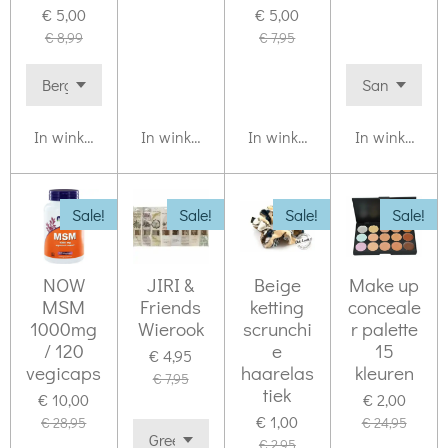
€ 5,00
€ 5,00
€ 8,99
€ 7,95
In winkelwagen
In winkelwagen
In winkelwagen
In winkelwag
Sale!
Sale!
Sale!
Sale!
NOW
JIRI &
Beige
Make up
MSM
Friends
ketting
conceale
1000mg
Wierook
scrunchi
r palette
/ 120
e
15
€ 4,95
vegicaps
haarelas
kleuren
€ 7,95
tiek
€ 10,00
€ 2,00
€ 1,00
€ 28,95
€ 24,95
€ 2,95