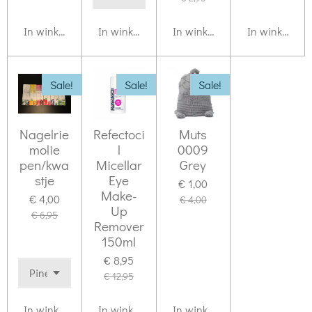
In winkelwagen
In winkelwagen
In winkelwagen
In winkelwag
Sale!
Sale!
Sale!
Nagelrie
Refectoci
Muts
molie
l
0009
pen/kwa
Micellar
Grey
stje
Eye
€ 1,00
Make-
€ 4,00
€ 4,00
Up
€ 6,95
Remover
150ml
€ 8,95
€ 12,95
In winkelwagen
In winkelwagen
In winkelwagen