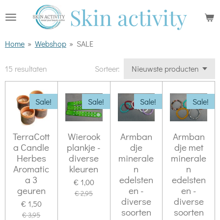
Skin activity
Ga
direct
naar
Home
»
Webshop
»
SALE
de
hoofdinhoud
15 resultaten
Sorteer:
Sale!
Sale!
Sale!
Sale!
TerraCott
Wierook
Armban
Armban
a Candle
plankje -
dje
dje met
Herbes
diverse
minerale
minerale
Aromatic
kleuren
n
n
a 3
edelsten
edelsten
€ 1,00
geuren
en -
en -
€ 2,95
diverse
diverse
€ 1,50
soorten
soorten
€ 3,95