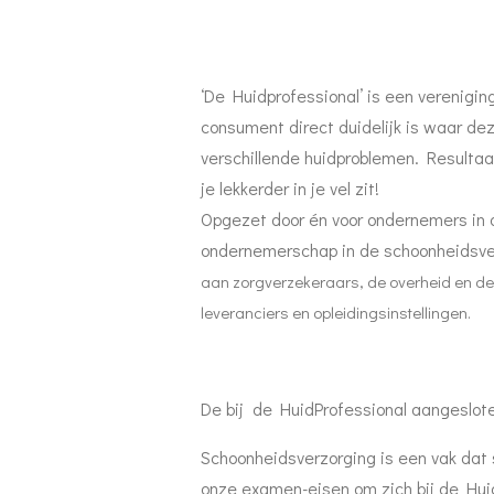
‘De Huidprofessional’ is een verenigin
consument direct duidelijk is waar de
verschillende huidproblemen. Resultaa
je lekkerder in je vel zit!
Opgezet door én voor ondernemers in d
ondernemerschap in de schoonheidsve
aan zorgverzekeraars, de overheid en d
leveranciers en opleidingsinstellingen.
De bij de HuidProfessional aangeslote
Schoonheidsverzorging is een vak dat
onze examen-eisen om zich bij de Huid