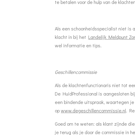
te betalen voor de hulp van de klachten
Al
s een schoonheidsspecialist niet is 
klacht in bij het
Landelijk Meldpunt Zo
wel informatie en tips.
Geschillencommissie
Als de klachtenfunctionaris niet tot e
De HuidProfessional is aangesloten bi
een bindende uitspraak, waartegen je 
op
www.degeschillencommissie.nl
.
Re
Goed om te weten: als klant zijnde die
je terug als je door de commissie in he