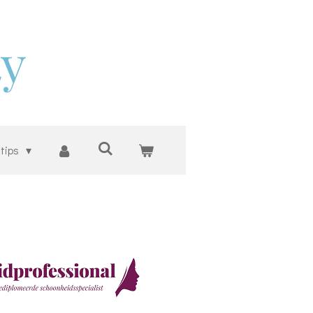
ty
 tips