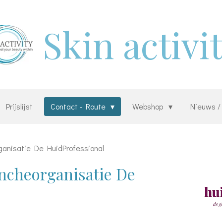
Skin activi
Prijslijst
Contact - Route
Webshop
Nieuws /
ganisatie De HuidProfessional
ncheorganisatie De