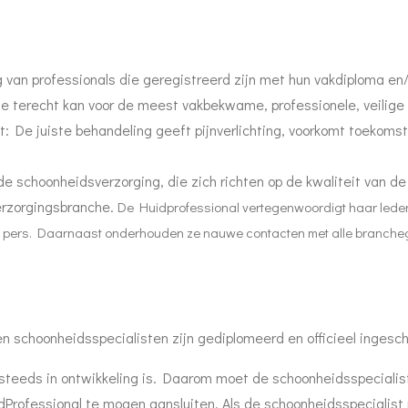
g van professionals die geregistreerd zijn met hun vakdiploma en/
ze terecht kan voor de meest vakbekwame, professionele, veilige 
t: De juiste behandeling geeft pijnverlichting, voorkomt toekoms
e schoonheidsverzorging, die zich richten op de kwaliteit van d
rzorgingsbranche.
De Huidprofessional vertegenwoordigt haar leden b
e pers. Daarnaast onderhouden ze nauwe contacten met alle brancheg
n schoonheidsspecialisten zijn gediplomeerd en officieel ingesc
 steeds in ontwikkeling is. Daarom moet de schoonheidsspecialis
Professional te mogen aansluiten. Als de schoonheidsspecialist