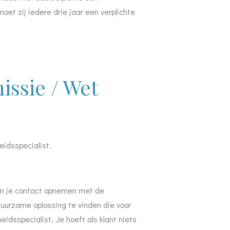
oet zij iedere drie jaar een verplichte
issie / Wet
eidsspecialist.
kun je contact opnemen met de
duurzame oplossing te vinden die voor
eidsspecialist. Je hoeft als klant niets