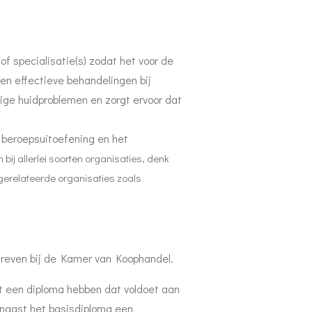
of specialisatie(s) zodat het voor de
en effectieve behandelingen bij
tige huidproblemen en zorgt ervoor dat
e beroepsuitoefening en het
ij allerlei soorten organisaties, denk
erelateerde organisaties zoals
hreven bij de Kamer van Koophandel.
t een diploma hebben dat voldoet aan
 naast het basisdiploma een