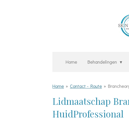
Ga
direct
naar
de
hoofdinhoud
Home
Behandelingen
Home
»
Contact - Route
»
Brancheor
Lidmaatschap Bra
HuidProfessional