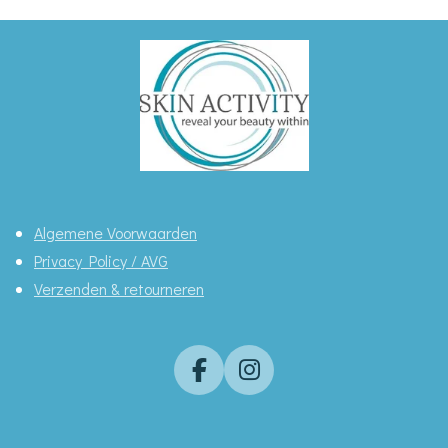
Algemene Voorwaarden
Privacy Policy / AVG
Verzenden & retourneren
F
I
a
n
c
s