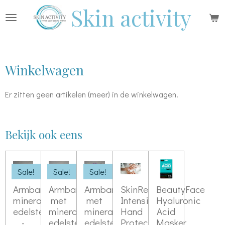
Skin activity
Ga
direct
naar
de
Winkelwagen
hoofdinhoud
Er zitten geen artikelen (meer) in de winkelwagen.
Bekijk ook eens
Sale!
Sale!
Sale!
Armbandje
Armbandje
Armbandje
SkinRebelPro
BeautyFace
mineralen
met
met
Intensive
Hyaluronic
edelstenen
mineralen
mineralen
Hand
Acid
-
edelstenen
edelstenen
Protection
Masker