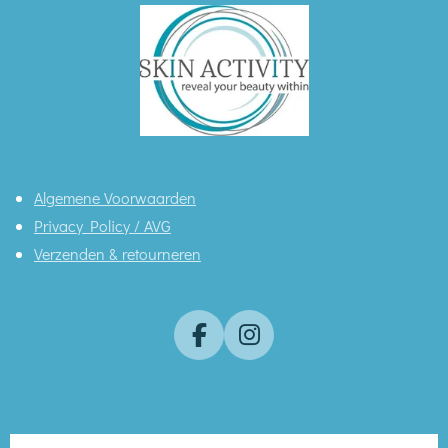
Algemene Voorwaarden
Privacy Policy / AVG
Verzenden & retourneren
F
I
a
n
c
s
e
t
b
a