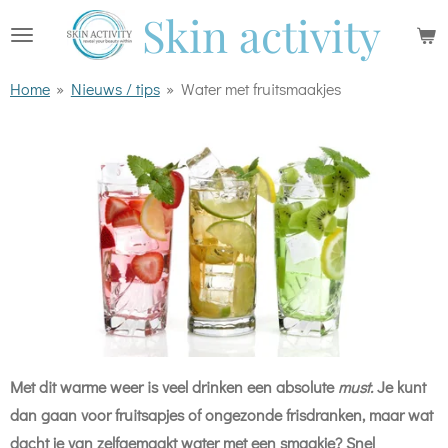
Skin activity
Ga
direct
naar
Home
»
Nieuws / tips
»
Water met fruitsmaakjes
de
hoofdinhoud
Met dit warme weer is veel drinken een
absolute
must.
Je kunt
dan gaan voor fruitsapjes of ongezonde frisdranken, maar wat
dacht je van zelfgemaakt water met een smaakje? Snel