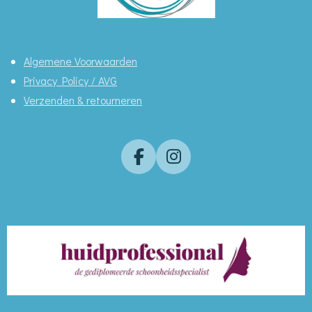
Algemene Voorwaarden
Privacy Policy / AVG
Verzenden & retourneren
F
I
a
n
c
s
e
t
b
a
o
g
o
r
k
a
m