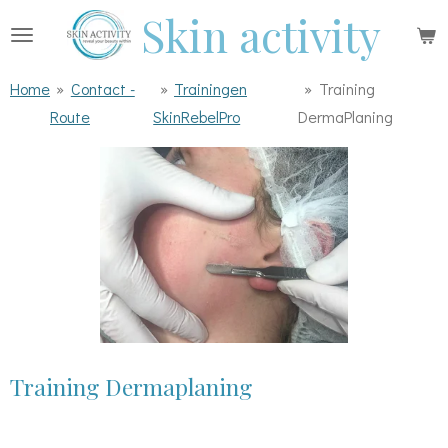
Skin activity
Ga
direct
naar
Home
»
Contact -
»
Trainingen
»
Training
de
Route
SkinRebelPro
DermaPlaning
hoofdinhoud
Training Dermaplaning