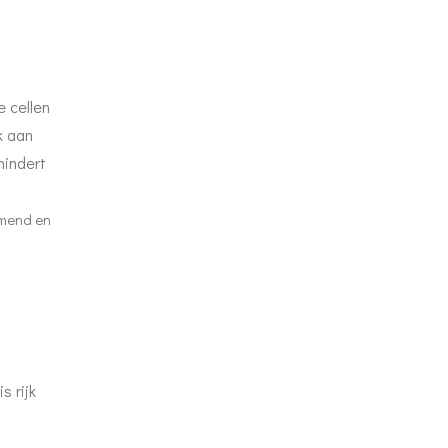
e cellen
k aan
mindert
mmend en
s rijk