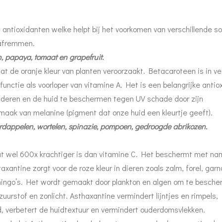
 antioxidanten welke helpt bij het voorkomen van verschillende s
 afremmen.
, papaya, tomaat en grapefruit.
at de oranje kleur van planten veroorzaakt. Betacaroteen is in ve
functie als voorloper van vitamine A. Het is een belangrijke antio
inderen en de huid te beschermen tegen UV schade door zijn
aak van melanine (pigment dat onze huid een kleurtje geeft).
ardappelen, wortelen, spinazie, pompoen, gedroogde abrikozen.
at wel 600x krachtiger is dan vitamine C. Het beschermt met n
xantine zorgt voor de roze kleur in dieren zoals zalm, forel, garn
lamingo’s. Het wordt gemaakt door plankton en algen om te besch
uurstof en zonlicht. Asthaxantine vermindert lijntjes en rimpels,
id, verbetert de huidtextuur en vermindert ouderdomsvlekken.