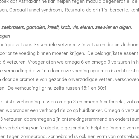
erzoek dat Asthaxantine kan helpen tegen macula degeneratie, de 
son, Carpaal tunnel syndroom, Reumatoïde artritis, beroerte, kan
, zeebrasem, garnalen, kreeft, krab, vis, eieren, zeewier en algen.
hogen
digde vetzuur. Essentiële vetzuren zijn vetzuren die ons lichaam
oor onze voeding binnen moeten krijgen. De belangrijkste essent
 6 vetzuren. Vroeger aten we omega 6 en omega 3 vetzuren in h
De verhouding die wij nu door onze voeding opnemen is echter ste
 door de promotie van gezonde onverzadigde vetten, verschoven
. De verhouding ligt nu zelfs tussen 15:1 en 30:1.
e juiste verhouding tussen omega 3 en omega 6 ontbreekt, zal 
en waaronder een verhoogd risico op huidkanker. Omega 6 vetzu
3 vetzuren daarentegen zijn ontstekingsremmend en ondersteun
de verbetering van je algehele gezondheid helpt de inname van 
en tegen zonnebrand. Zonnebrand is ook een vorm van ontsteking