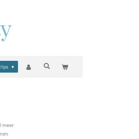
ty
 tips
al meer
arom