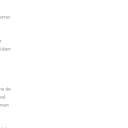
oorten
t
xidant
ame de
aal,
ermen