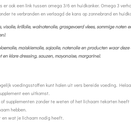
s er ook een link tussen omega 3/6 en huidkanker. Omega 3 verh
 zonder te verbranden en verlaagd de kans op zonnebrand en huid
, visolie, krillolie, walnotenolie, grasgevoerd vlees, sommige noten 
en)
.
oemolie, maiskiemolie, sojaolie, notenolie en producten waar deze o
ant en klare dressing, sauzen, mayonaise, margarine).
mogelijk voedingsstoffen kunt halen uit vers bereide voeding. Helaa
supplement een uitkomst.
 of supplementen zonder te weten of het lichaam tekorten heeft
chaam hebben.
t en wat je lichaam nodig heeft.