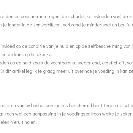
bereiden en beschermen tegen (de schadelijke invloeden van) de z
je langer in de zon verblijven, verbrand je minder snel en ben je 
e invloed op de conditie van je huid en op de zelfbescherming van 
 en de kans op huidkanker.
oeden op de huid zoals de vochtbalans, weerstand, elasticiteit, vo
 dit artikel leg ik je graag meer uit over hoe je voeding in kan z
 toe eten van bv bosbessen ineens beschermd bent tegen de scha
gt toch wel een aanpassing in je voedingspatroon welke je zeker 
elen hieruit halen.