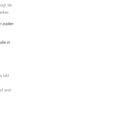
oogt de
kanker.
en zaden
lie in
s lukt
 of wat