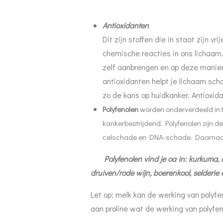
Antioxidanten
Dit zijn stoffen die in staat zijn vr
chemische reacties in ons lichaam.
zelf aanbrengen en op deze manier 
antioxidanten helpt je lichaam scha
zo de kans op huidkanker. Antioxida
Polyfenolen
worden onderverdeeld in 
kankerbestrijdend. Polyfenolen zijn d
celschade en DNA-schade. Daarnaast 
Polyfenolen vind je oa in: kurkuma, ci
druiven/rode wijn, boerenkool, selder
Let op: melk kan de werking van polyfe
aan proline wat de werking van polyfe