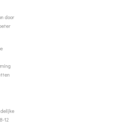
on door
beter
je
rming
etten
delijke
8-12