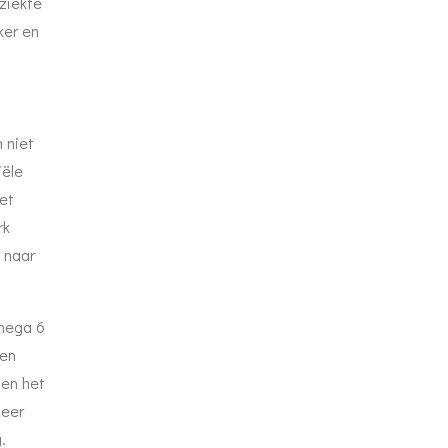
ziekte
ker en
 niet
iële
et
rk
 naar
omega 6
ren
en het
meer
.