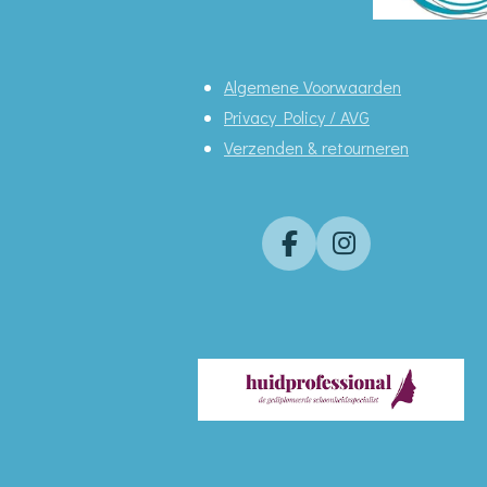
Algemene Voorwaarden
Privacy Policy / AVG
Verzenden & retourneren
F
I
a
n
c
s
e
t
b
a
o
g
o
r
k
a
m