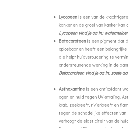
Lycopeen
is een van de krachtigste
kanker en de groei van kanker kan
Lycopeen vind je oa in: watermeloen
Betacaroteen
is een pigment dat d
oplosbaar en heeft een belangrijke 
die helpt huidveroudering te verm
ondersteunende werking in de aanm
Betacaroteen vind je oa in: zoete a
Asthaxantine
is een antioxidant w
ogen en huid tegen UV-straling. Asta
krab, zeekreeft, rivierkreeft en f
tegen de schadelijke effecten van z
verhoogt de elasticiteit van de hu