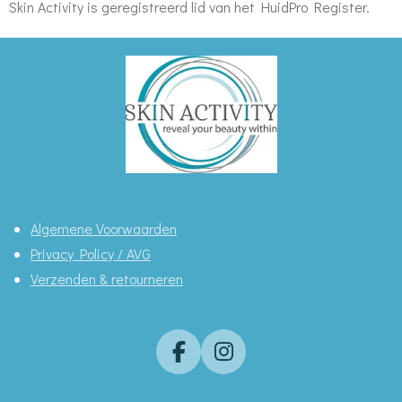
Skin Activity is geregistreerd lid van het HuidPro Register.
Algemene Voorwaarden
Privacy Policy / AVG
Verzenden & retourneren
F
I
a
n