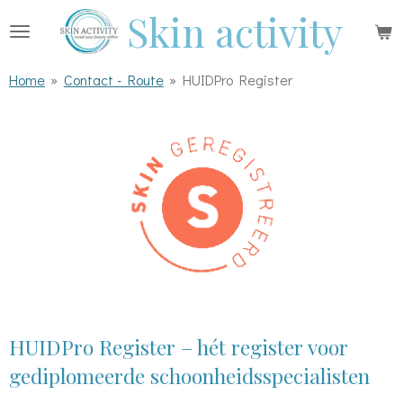
Skin activity
Ga
direct
naar
Home
»
Contact - Route
»
HUIDPro Register
de
hoofdinhoud
HUIDPro Register – hét register voor
gediplomeerde schoonheidsspecialisten