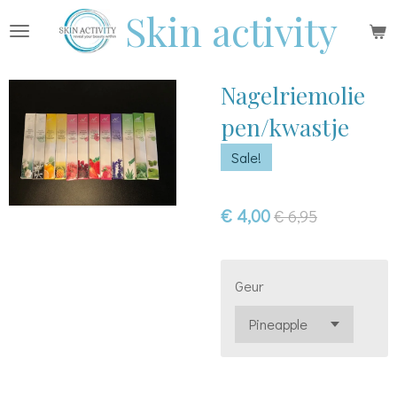
Skin activity
Ga
direct
naar
Nagelriemolie
de
hoofdinhoud
pen/kwastje
Sale!
€ 4,00
€ 6,95
Geur