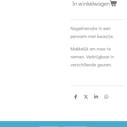
In winkelwagen
Nagelriemolie in een
penvorm met kwastje.
Makkelijk om mee te
nemen. Verkrijgbaar in
verschillende geuren.
D
D
S
D
e
e
h
e
l
e
a
l
e
l
r
e
n
e
n