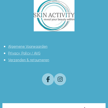
Algemene Voorwaarden
Privacy Policy / AVG
Verzenden & retourneren
F
I
a
n
c
s
e
t
b
a