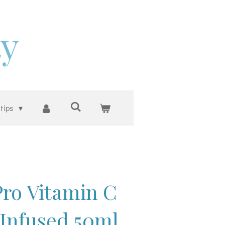
ty
 tips
ro Vitamin C
Infused 50ml