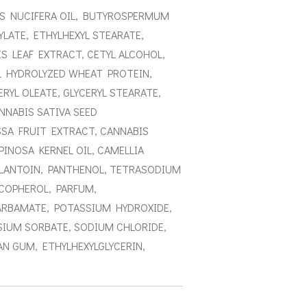
OS NUCIFERA OIL, BUTYROSPERMUM
YLATE, ETHYLHEXYL STEARATE,
IS LEAF EXTRACT, CETYL ALCOHOL,
L HYDROLYZED WHEAT PROTEIN,
ERYL OLEATE, GLYCERYL STEARATE,
ANNABIS SATIVA SEED
SSA FRUIT EXTRACT, CANNABIS
SPINOSA KERNEL OIL, CAMELLIA
LLANTOIN, PANTHENOL, TETRASODIUM
COPHEROL, PARFUM,
CARBAMATE, POTASSIUM HYDROXIDE,
IUM SORBATE, SODIUM CHLORIDE,
N GUM, ETHYLHEXYLGLYCERIN,