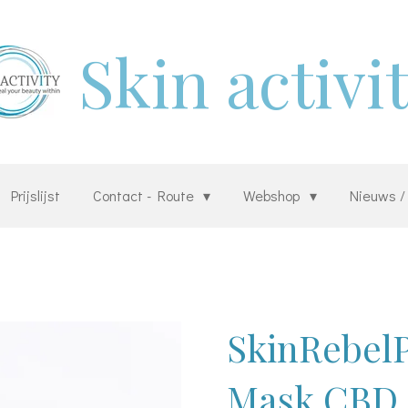
Skin activi
Prijslijst
Contact - Route
Webshop
Nieuws /
SkinRebelP
Mask CBD 