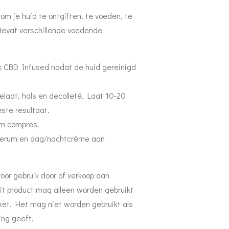
m je huid te ontgiften, te voeden, te
Bevat verschillende voedende
k CBD Infused nadat de huid gereinigd
laat, hals en decolleté. Laat 10-20
ste resultaat.
m compres.
serum en dag/nachtcrème aan
voor gebruik door of verkoop aan
it product mag alleen worden gebruikt
ket. Het mag niet worden gebruikt als
ing geeft.