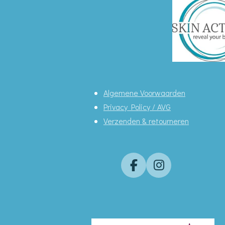
Algemene Voorwaarden
Privacy Policy / AVG
Verzenden & retourneren
F
I
a
n
c
s
e
t
b
a