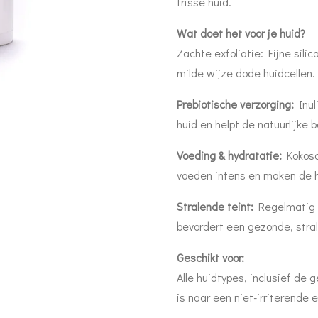
frisse huid.
Wat doet het voor je huid?
Zachte exfoliatie: Fijne silic
milde wijze dode huidcellen.
Prebiotische verzorging:
Inu
huid en helpt de natuurlijke b
Voeding & hydratatie:
Kokoso
voeden intens en maken de h
Stralende teint:
Regelmatig g
bevordert een gezonde, stra
Geschikt voor:
Alle huidtypes, inclusief de 
is naar een niet-irriterende 