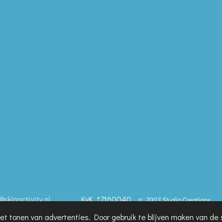
@skinactivity.nl
KvK. 17160040
© 2003 Studio Creations
et tonen van advertenties. Door gebruik te blijven maken van de 