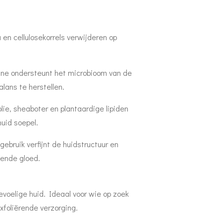
a en cellulosekorrels verwijderen op
line ondersteunt het microbioom van de
alans te herstellen.
lie, sheaboter en plantaardige lipiden
uid soepel.
ebruik verfijnt de huidstructuur en
lende gloed.
gevoelige huid. Ideaal voor wie op zoek
exfoliërende verzorging.