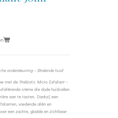
en
sche ondersteuning – Stralende huid
low met de Prebiotic Micro Exfoliant –
exfoliërende crème die dode huidcellen
rière aan te tasten. Dankzij een
xfolianten, voedende oliën en
 voor een zachte, gladde en zichtbaar