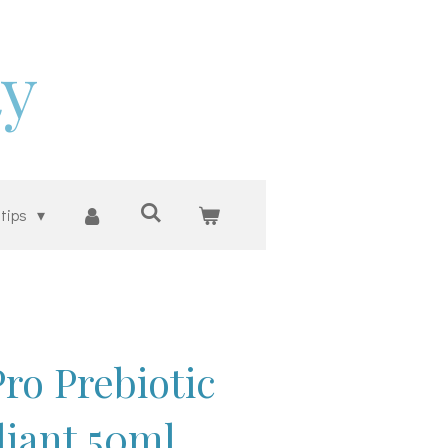
ty
 tips
ro Prebiotic
liant 50ml