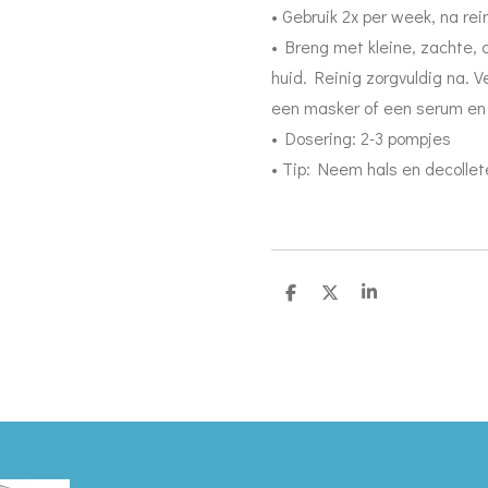
• Gebruik 2x per week, na rei
• Breng met kleine, zachte,
huid. Reinig zorgvuldig na. 
een masker of een serum en
• Dosering: 2-3 pompjes
• Tip: Neem hals en decolleté
D
D
S
e
e
h
l
e
a
e
l
r
n
e