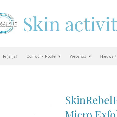
Skin activi
Prijslijst
Contact - Route
Webshop
Nieuws /
SkinRebelP
Micro Exfo