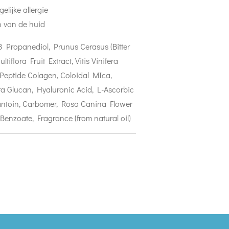
elijke allergie
n van de huid
3 Propanediol, Prunus Cerasus (Bitter
tiflora Fruit Extract, Vitis Vinifera
n, Peptide Colagen, Coloidal MIca,
a Glucan, Hyaluronic Acid, L-Ascorbic
llantoin, Carbomer, Rosa Canina Flower
Benzoate, Fragrance (from natural oil)