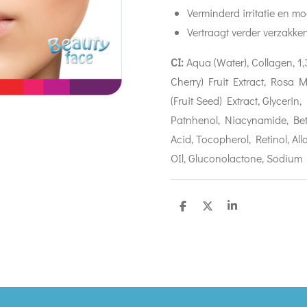
Verminderd irritatie en mog
Vertraagt verder verzakke
CI:
Aqua (Water), Collagen, 1,
Cherry) Fruit Extract, Rosa Mul
(Fruit Seed) Extract, Glyceri
Patnhenol, Niacynamide, Bet
Acid, Tocopherol, Retinol, A
OIl, Gluconolactone, Sodium 
D
D
S
e
e
h
l
e
a
e
l
r
n
e