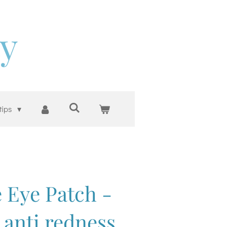
ty
tips
 Eye Patch -
anti redness