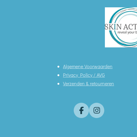
Algemene Voorwaarden
Privacy Policy / AVG
Verzenden & retourneren
F
I
a
n
c
s
e
t