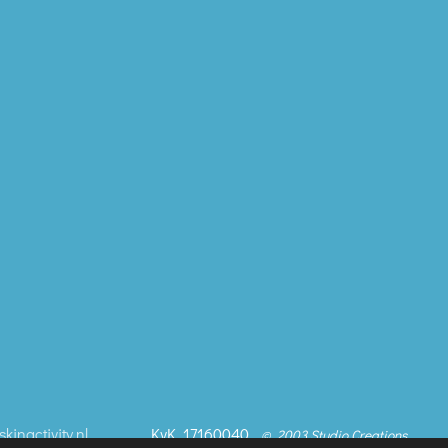
skinactivity.nl
KvK. 17160040
© 2003 Studio Creations