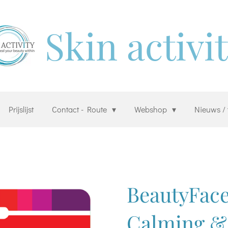
Skin activi
Prijslijst
Contact - Route
Webshop
Nieuws / 
BeautyFace
Calming & 