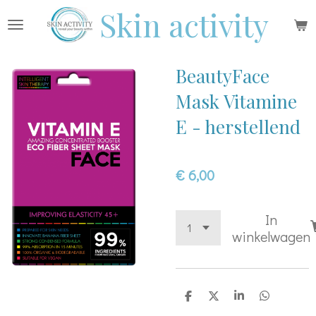
Skin activity
Ga
direct
naar
BeautyFace
de
hoofdinhoud
Mask Vitamine
E - herstellend
€ 6,00
In
winkelwagen
D
D
S
D
e
e
h
e