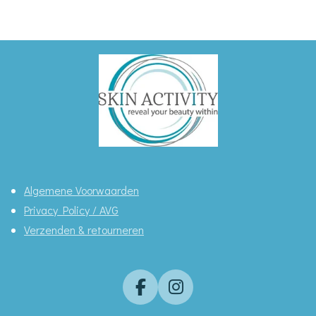
l
e
a
l
e
l
r
e
n
e
n
Algemene Voorwaarden
Privacy Policy / AVG
Verzenden & retourneren
F
I
a
n