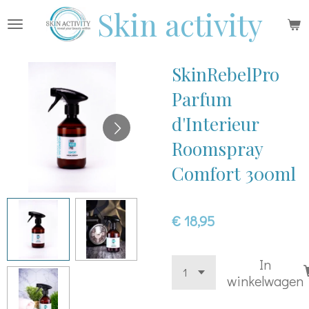
Skin activity
Ga
direct
naar
SkinRebelPro
de
hoofdinhoud
Parfum
d'Interieur
Roomspray
Comfort 300ml
€ 18,95
In
winkelwagen