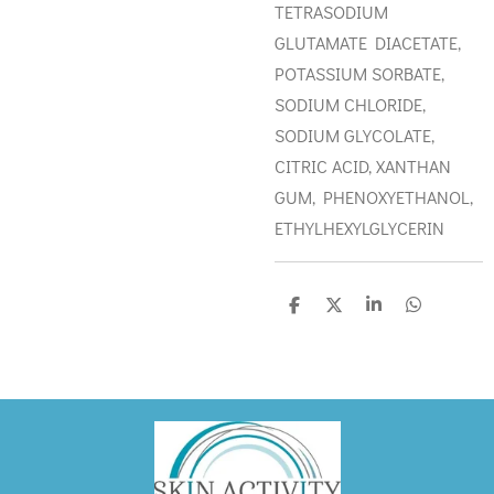
TETRASODIUM
GLUTAMATE DIACETATE,
POTASSIUM SORBATE,
SODIUM CHLORIDE,
SODIUM GLYCOLATE,
CITRIC ACID, XANTHAN
GUM,
PHENOXYETHANOL,
ETHYLHEXYLGLYCERIN
D
D
S
D
e
e
h
e
l
e
a
l
e
l
r
e
n
e
n