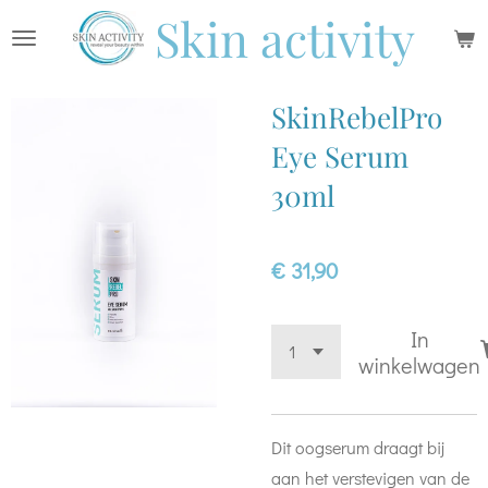
Skin activity
Ga
direct
naar
SkinRebelPro
de
hoofdinhoud
Eye Serum
30ml
€ 31,90
In
winkelwagen
Dit oogserum draagt bij
aan het verstevigen van de