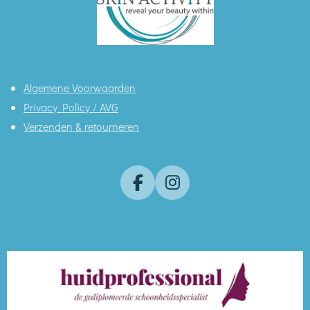
Algemene Voorwaarden
Privacy Policy / AVG
Verzenden & retourneren
F
I
a
n
c
s
e
t
b
a
o
g
o
r
k
a