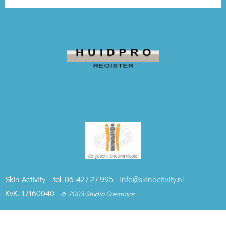
m
Skin Activity tel. 06-427 27 995
info@skinactivity.nl
KvK. 17160040
© 2003 Studio Creations