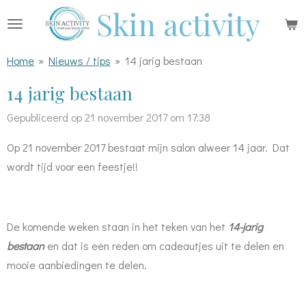
Skin activity
Ga
direct
naar
Home
»
Nieuws / tips
»
14 jarig bestaan
de
14 jarig bestaan
hoofdinhoud
Gepubliceerd op 21 november 2017 om 17:38
Op 21 november 2017 bestaat mijn salon alweer 14 jaar. Dat
wordt tijd voor een feestje!!
De komende weken staan in het teken van het
14-jarig
bestaan
en dat is een reden om cadeautjes uit te delen en
mooie aanbiedingen te delen.