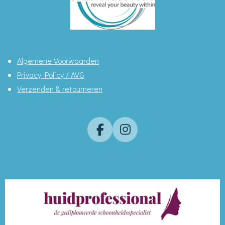
Algemene Voorwaarden
Privacy Policy / AVG
Verzenden & retourneren
F
I
a
n
c
s
e
t
b
a
o
g
o
r
k
a