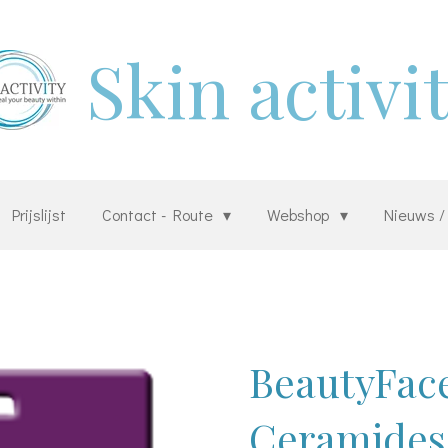
Skin activi
Prijslijst
Contact - Route
Webshop
Nieuws /
BeautyFac
Ceramides