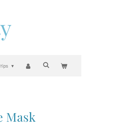
ty
 tips
e Mask